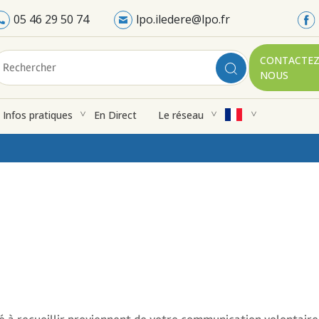
05 46 29 50 74
lpo.iledere@lpo.fr
CONTACTEZ
NOUS
Infos pratiques
En Direct
Le réseau